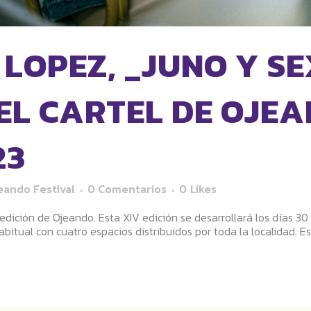
 LOPEZ, _JUNO Y S
EL CARTEL DE OJE
23
eando Festival
0 Comentarios
0
Likes
dición de Ojeando. Esta XIV edición se desarrollará los días 30 d
itual con cuatro espacios distribuidos por toda la localidad: Esc