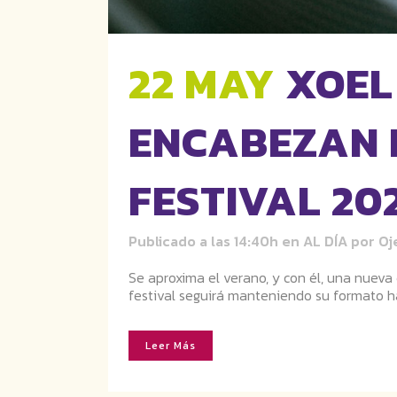
22 MAY
XOEL
ENCABEZAN 
FESTIVAL 20
Publicado a las 14:40h
en
AL DÍA
por
Oj
Se aproxima el verano, y con él, una nueva e
festival seguirá manteniendo su formato hab
Leer Más